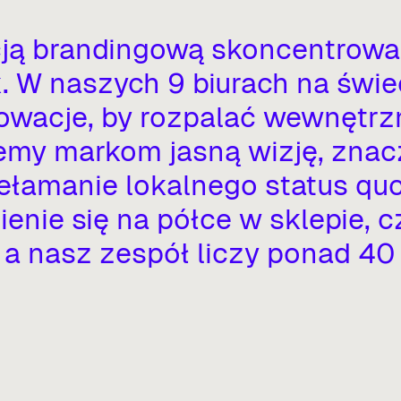
ją
brandingową
skoncentrow
.
W
naszych
9
biurach
na
świe
owacje,
by
rozpalać
wewnętrz
emy
markom
jasną
wizję,
znac
ełamanie
lokalnego
status
quo
ienie
się
na
półce
w
sklepie,
c
a
nasz
zespół
liczy
ponad
40