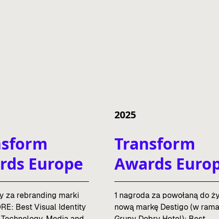
2025
nsform
Transform
rds Europe
Awards Euro
y za rebranding marki
1 nagroda za powołaną do ży
E: Best Visual Identity
nową markę Destigo (w ram
 Technology, Media and
Grupy Dobry Hotel): Best