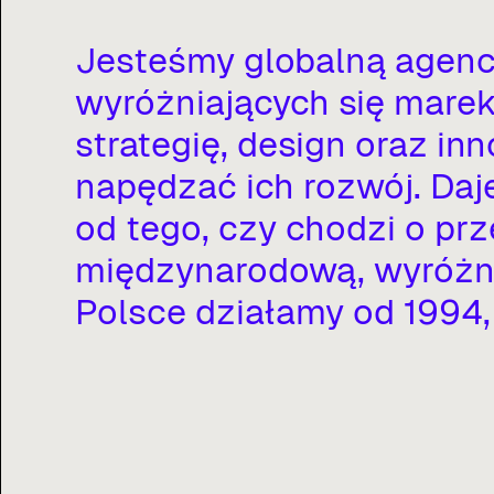
Jesteśmy
globalną
agenc
wyróżniających
się
marek
strategię,
design
oraz
inn
napędzać
ich
rozwój.
Daj
od
tego,
czy
chodzi
o
prz
międzynarodową,
wyróżn
Polsce
działamy
od
1994,