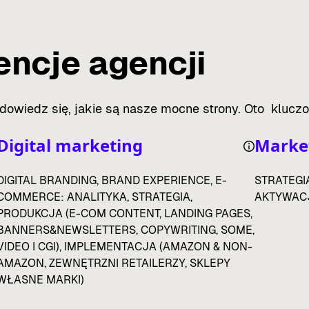
ncje agencji
 dowiedz się, jakie są nasze mocne strony. Oto kluc
Digital marketing
Market
DIGITAL BRANDING, BRAND EXPERIENCE, E-
STRATEGI
COMMERCE: ANALITYKA, STRATEGIA,
AKTYWACJ
PRODUKCJA (E-COM CONTENT, LANDING PAGES,
BANNERS&NEWSLETTERS, COPYWRITING, SOME,
VIDEO I CGI), IMPLEMENTACJA (AMAZON & NON-
AMAZON, ZEWNĘTRZNI RETAILERZY, SKLEPY
WŁASNE MARKI)