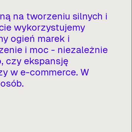
aną
na
tworzeniu
silnych
i
cie
wykorzystujemy
ny
ogień
marek
i
zenie
i
moc
-
niezależnie
,
czy
ekspansję
zy
w
e-commerce.
W
osób.