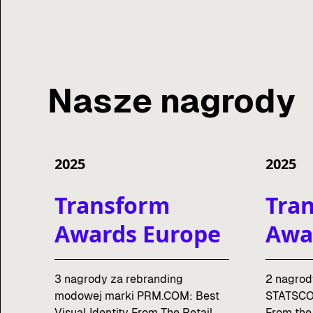
Nasze nagrody
2025
2025
Transform
Tra
Awards Europe
Awa
3 nagrody za rebranding
2 nagrod
modowej marki PRM.COM: Best
STATSCOR
Visual Identity From The Retail
From the