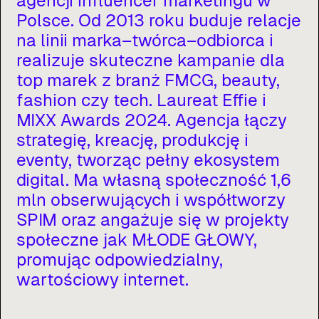
agencji
influencer
marketingu
w
Polsce.
Od
2013
roku
buduje
relacje
na
linii
marka–twórca–odbiorca
i
realizuje
skuteczne
kampanie
dla
top
marek
z
branż
FMCG,
beauty,
fashion
czy
tech.
Laureat
Effie
i
MIXX
Awards
2024.
Agencja
łączy
strategię,
kreację,
produkcję
i
eventy,
tworząc
pełny
ekosystem
digital.
Ma
własną
społeczność
1,6
mln
obserwujących
i
współtworzy
SPIM
oraz
angażuje
się
w
projekty
społeczne
jak
MŁODE
GŁOWY,
promując
odpowiedzialny,
wartościowy
internet.